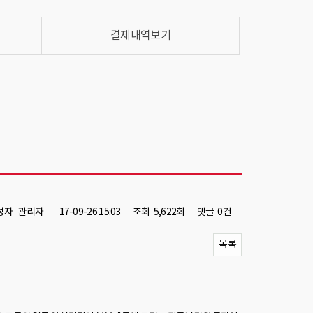
결제내역보기
성자
관리자
17-09-26 15:03
조회
5,622회
댓글
0건
목록